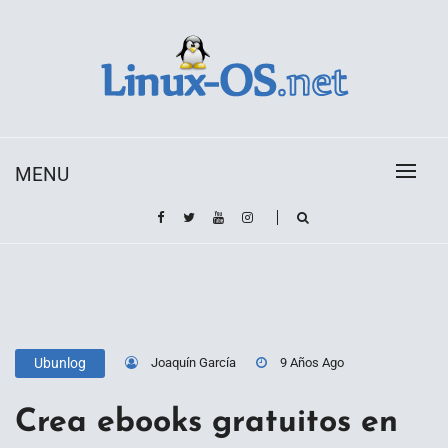
Skip
to
content
Toda la información sobre el sistema operativo
Linux-OS.net
Linux
MENU
Joaquín García
9 Años Ago
Ubunlog
Crea ebooks gratuitos en