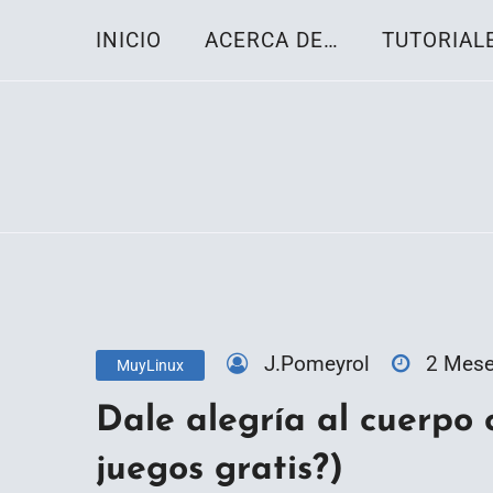
Skip
INICIO
ACERCA DE…
TUTORIAL
to
content
Toda la información sobre el sistema oper
Linux-OS.net
J.Pomeyrol
2 Mes
MuyLinux
Dale alegría al cuerpo 
juegos gratis?)