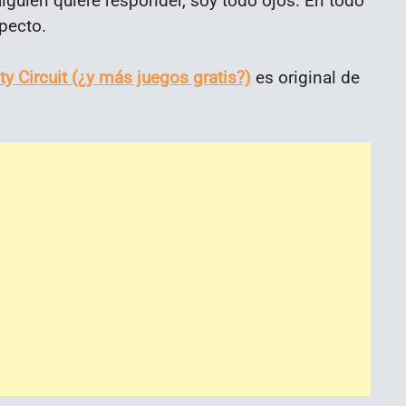
alguien quiere responder, soy todo ojos. En todo
pecto.
ty Circuit (¿y más juegos gratis?)
es original de