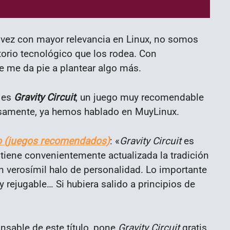
vez con mayor relevancia en Linux, no somos
torio tecnológico que los rodea. Con
e me da pie a plantear algo más.
o es
Gravity Circuit
, un juego muy recomendable
riosamente, ya hemos hablado en MuyLinux.
o (juegos recomendados)
: «
Gravity Circuit
es
iene convenientemente actualizada la tradición
n verosímil halo de personalidad. Lo importante
y rejugable… Si hubiera salido a principios de
nsable de este título, pone
Gravity Circuit
gratis