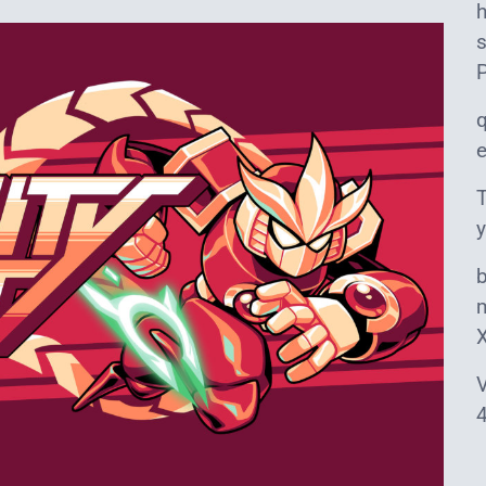
s
T
y
m
V
4