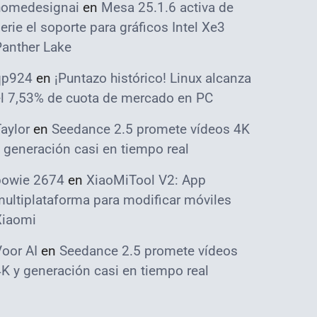
homedesignai
en
Mesa 25.1.6 activa de
erie el soporte para gráficos Intel Xe3
Panther Lake
qp924
en
¡Puntazo histórico! Linux alcanza
el 7,53% de cuota de mercado en PC
aylor
en
Seedance 2.5 promete vídeos 4K
 generación casi en tiempo real
bowie 2674
en
XiaoMiTool V2: App
ultiplataforma para modificar móviles
Xiaomi
oor AI
en
Seedance 2.5 promete vídeos
K y generación casi en tiempo real