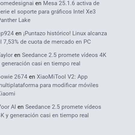
homedesignai
en
Mesa 25.1.6 activa de
erie el soporte para gráficos Intel Xe3
Panther Lake
qp924
en
¡Puntazo histórico! Linux alcanza
el 7,53% de cuota de mercado en PC
aylor
en
Seedance 2.5 promete vídeos 4K
 generación casi en tiempo real
bowie 2674
en
XiaoMiTool V2: App
ultiplataforma para modificar móviles
Xiaomi
oor AI
en
Seedance 2.5 promete vídeos
K y generación casi en tiempo real