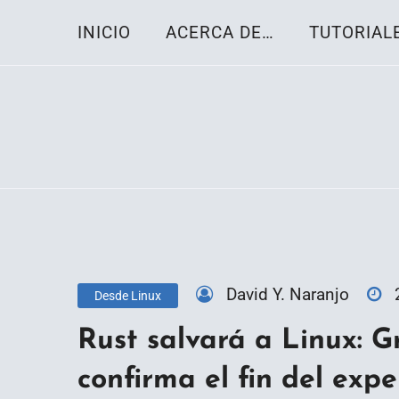
Skip
INICIO
ACERCA DE…
TUTORIAL
to
content
Toda la información sobre el sistema oper
Linux-OS.net
David Y. Naranjo
Desde Linux
Rust salvará a Linux: 
confirma el fin del exp