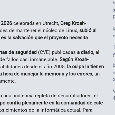
s
k 2026
celebrada en Utrecht,
Greg Kroah-
les de mantener el núcleo de Linux,
subió al
es la salvación que el proyecto necesita
.
T
rtas de seguridad
(CVE) publicadas
a diario
, el
y
de fallos casi inmanejable.
Según Kroah-
rabilidades desde el año 2005,
la culpa la tienen
m
la hora de manejar la memoria y los errores
, un
camente.
V
a una audiencia repleta de desarrolladores, el
4
po confía plenamente en la comunidad de este
s cimientos de la informática actual. Para