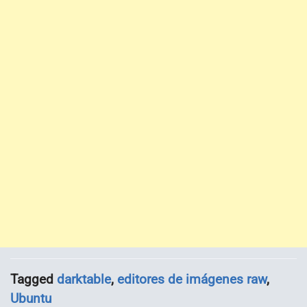
Tagged
darktable
,
editores de imágenes raw
,
Ubuntu