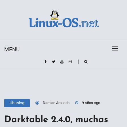
Skip
to
content
Toda la información sobre el sistema operativo
Linux-OS.net
Linux
MENU
Damian Amoedo
9 Años Ago
Ubunlog
Darktable 2.4.0, muchas