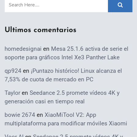
Ultimos comentarios
homedesignai
en
Mesa 25.1.6 activa de serie el
soporte para gráficos Intel Xe3 Panther Lake
qp924
en
¡Puntazo histórico! Linux alcanza el
7,53% de cuota de mercado en PC
Taylor
en
Seedance 2.5 promete vídeos 4K y
generación casi en tiempo real
bowie 2674
en
XiaoMiTool V2: App
multiplataforma para modificar móviles Xiaomi
Voor AI
en
Seedance 2.5 promete vídeos 4K y