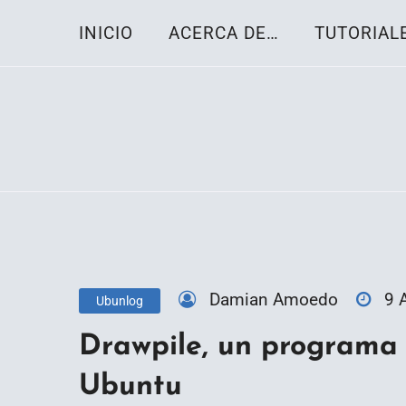
Skip
INICIO
ACERCA DE…
TUTORIAL
to
content
Toda la información sobre el sistema oper
Linux-OS.net
Damian Amoedo
9 
Ubunlog
Drawpile, un programa 
Ubuntu