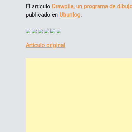
El artículo
Drawpile, un programa de dibuj
publicado en
Ubunlog
.
Artículo original