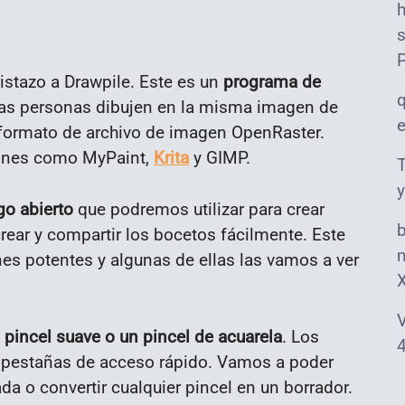
s
vistazo a Drawpile. Este es un
programa de
ias personas dibujen en la misma imagen de
formato de archivo de imagen OpenRaster.
iones como MyPaint,
Krita
y GIMP.
T
y
go abierto
que podremos utilizar para crear
crear y compartir los bocetos fácilmente. Este
m
s potentes y algunas de ellas las vamos a ver
V
n
pincel suave o un pincel de acuarela
. Los
4
y pestañas de acceso rápido. Vamos a poder
a o convertir cualquier pincel en un borrador.