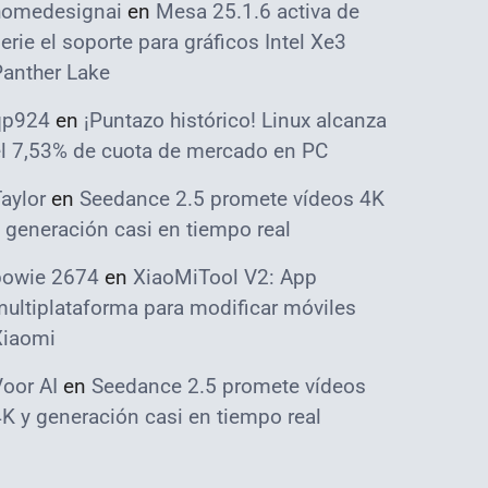
homedesignai
en
Mesa 25.1.6 activa de
erie el soporte para gráficos Intel Xe3
Panther Lake
qp924
en
¡Puntazo histórico! Linux alcanza
el 7,53% de cuota de mercado en PC
aylor
en
Seedance 2.5 promete vídeos 4K
 generación casi en tiempo real
bowie 2674
en
XiaoMiTool V2: App
ultiplataforma para modificar móviles
Xiaomi
oor AI
en
Seedance 2.5 promete vídeos
K y generación casi en tiempo real