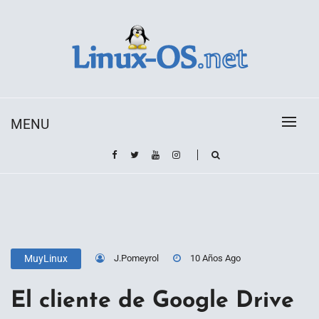
Skip
to
content
Toda la información sobre el sistema operativo
Linux-OS.net
Linux
MENU
J.Pomeyrol
10 Años Ago
MuyLinux
El cliente de Google Drive