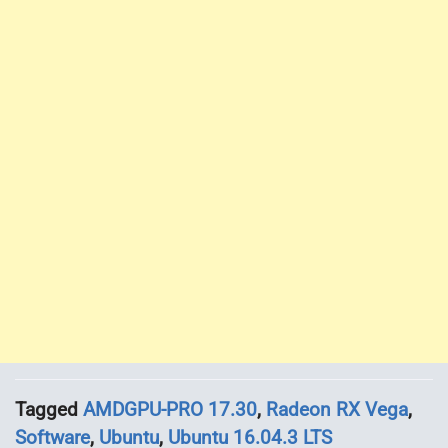
Tagged
AMDGPU-PRO 17.30
,
Radeon RX Vega
,
Software
,
Ubuntu
,
Ubuntu 16.04.3 LTS