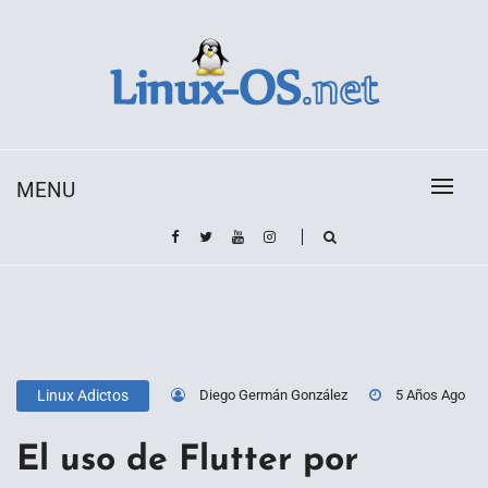
Skip
to
content
Toda la información sobre el sistema operativo
Linux-OS.net
Linux
MENU
Diego Germán González
5 Años Ago
Linux Adictos
El uso de Flutter por