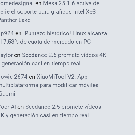
homedesignai
en
Mesa 25.1.6 activa de
erie el soporte para gráficos Intel Xe3
Panther Lake
qp924
en
¡Puntazo histórico! Linux alcanza
el 7,53% de cuota de mercado en PC
aylor
en
Seedance 2.5 promete vídeos 4K
 generación casi en tiempo real
bowie 2674
en
XiaoMiTool V2: App
ultiplataforma para modificar móviles
Xiaomi
oor AI
en
Seedance 2.5 promete vídeos
K y generación casi en tiempo real