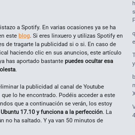
s
istazo a Spotify. En varias ocasiones ya se ha
en este
blog
. Si eres linxuero y utilizas Spotify en
 de tragarte la publicidad si o si. En caso de
ical haciendo clic en sus anuncios, este artículo
T
e ya has aportado bastante
puedes ocultar esa
y
olesta
.
m
liminar la publicidad al canal de Youtube
el que lo he encontrado. Podéis acceder a este
ndos que a continuación se verán, los estoy
V
 Ubuntu 17.10 y funciona a la perfección
. La
4
aún no ha saltado. Y ya van 50 minutos de