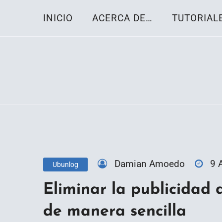
Skip
INICIO
ACERCA DE…
TUTORIAL
to
content
Toda la información sobre el sistema oper
Linux-OS.net
Damian Amoedo
9 
Ubunlog
Eliminar la publicidad 
de manera sencilla