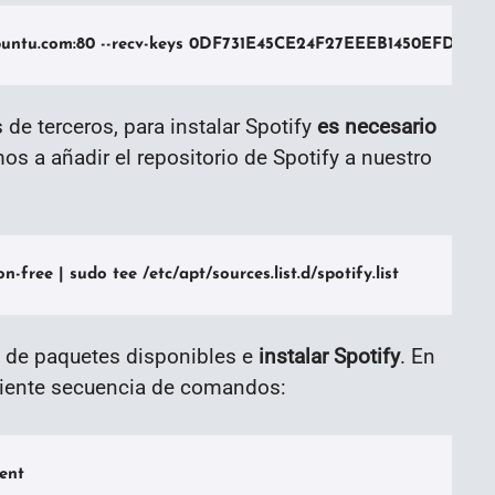
r.ubuntu.com:80 --recv-keys 0DF731E45CE24F27EEEB1450EFDC861
de terceros, para instalar Spotify
es necesario
os a añadir el repositorio de Spotify a nuestro
-free | sudo tee /etc/apt/sources.list.d/spotify.list
ta de paquetes disponibles e
instalar Spotify
. En
guiente secuencia de comandos:
ient