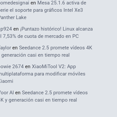
homedesignai
en
Mesa 25.1.6 activa de
erie el soporte para gráficos Intel Xe3
Panther Lake
qp924
en
¡Puntazo histórico! Linux alcanza
el 7,53% de cuota de mercado en PC
aylor
en
Seedance 2.5 promete vídeos 4K
 generación casi en tiempo real
bowie 2674
en
XiaoMiTool V2: App
ultiplataforma para modificar móviles
Xiaomi
oor AI
en
Seedance 2.5 promete vídeos
K y generación casi en tiempo real