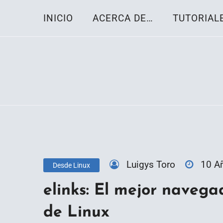
Skip
INICIO
ACERCA DE…
TUTORIAL
to
content
Toda la información sobre el sistema oper
Linux-OS.net
Luigys Toro
10 A
Desde Linux
elinks: El mejor navega
de Linux