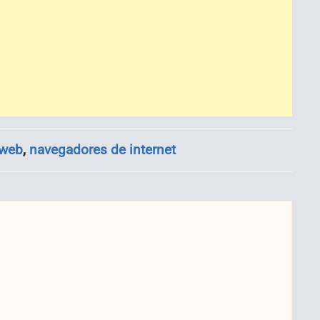
 web
,
navegadores de internet