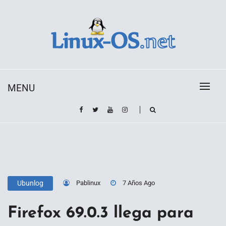
Skip
to
content
Toda la información sobre el sistema operativo
Linux-OS.net
Linux
MENU
Pablinux
7 Años Ago
Ubunlog
Firefox 69.0.3 llega para