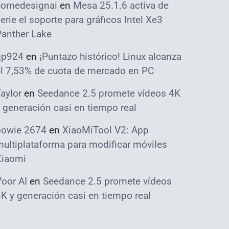
homedesignai
en
Mesa 25.1.6 activa de
erie el soporte para gráficos Intel Xe3
Panther Lake
qp924
en
¡Puntazo histórico! Linux alcanza
el 7,53% de cuota de mercado en PC
aylor
en
Seedance 2.5 promete vídeos 4K
 generación casi en tiempo real
bowie 2674
en
XiaoMiTool V2: App
ultiplataforma para modificar móviles
Xiaomi
oor AI
en
Seedance 2.5 promete vídeos
K y generación casi en tiempo real