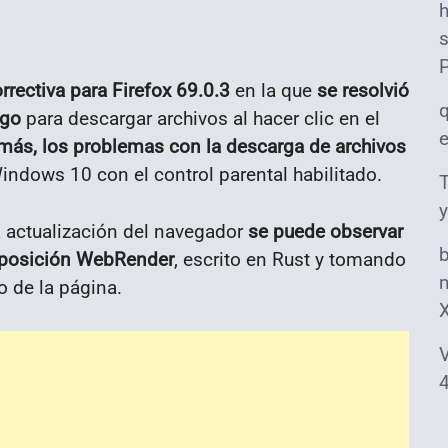
s
rrectiva para Firefox 69.0.3
en la que
se resolvió
ogo
para descargar archivos al hacer clic en el
ás, los problemas con la descarga de archivos
indows 10 con el control parental habilitado.
T
y
 actualización del navegador
se puede observar
omposición WebRender
, escrito en Rust y tomando
m
o de la página.
V
4