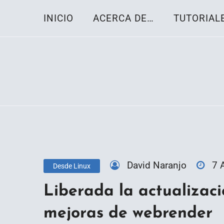
Skip
INICIO
ACERCA DE…
TUTORIAL
to
content
Toda la información sobre el sistema oper
Linux-OS.net
David Naranjo
7 
Desde Linux
Liberada la actualizaci
mejoras de webrender