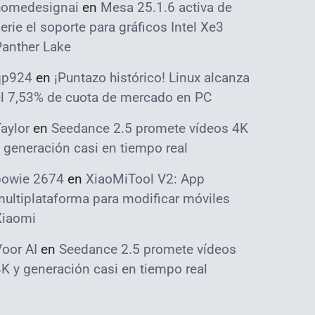
homedesignai
en
Mesa 25.1.6 activa de
erie el soporte para gráficos Intel Xe3
Panther Lake
qp924
en
¡Puntazo histórico! Linux alcanza
el 7,53% de cuota de mercado en PC
aylor
en
Seedance 2.5 promete vídeos 4K
 generación casi en tiempo real
bowie 2674
en
XiaoMiTool V2: App
ultiplataforma para modificar móviles
Xiaomi
oor AI
en
Seedance 2.5 promete vídeos
K y generación casi en tiempo real