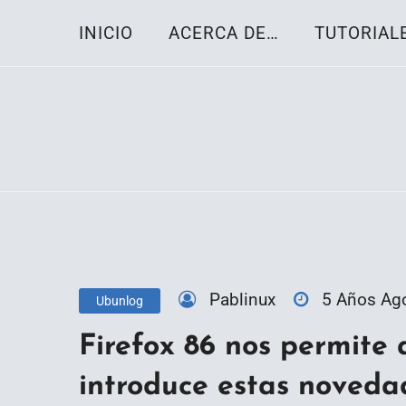
Skip
INICIO
ACERCA DE…
TUTORIAL
to
content
Toda la información sobre el sistema oper
Linux-OS.net
Pablinux
5 Años Ag
Ubunlog
Firefox 86 nos permite 
introduce estas noveda