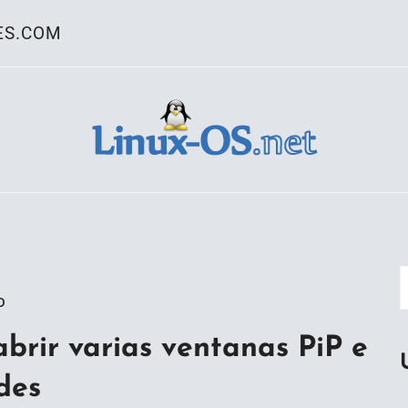
ES.COM
ativo Linux
o
abrir varias ventanas PiP e
des