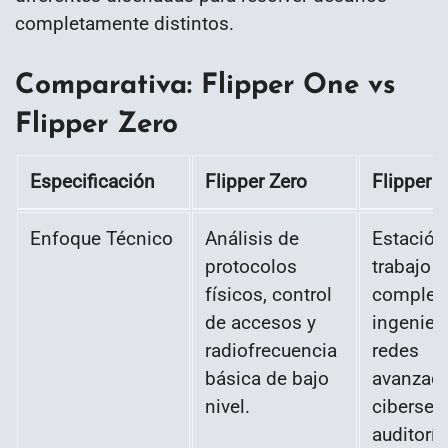
completamente distintos.
Comparativa: Flipper One vs
Flipper Zero
Especificación
Flipper Zero
Flipper 
Enfoque Técnico
Análisis de
Estación
protocolos
trabajo
físicos, control
completa
de accesos y
ingenier
radiofrecuencia
redes
básica de bajo
avanzada
nivel.
ciberseg
auditoría