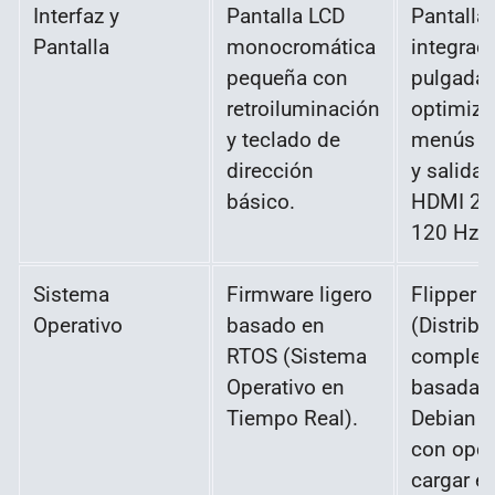
Interfaz y
Pantalla LCD
Pantalla
Pantalla
monocromática
integrad
pequeña con
pulgada
retroiluminación
optimiza
y teclado de
menús tá
dirección
y salida 
básico.
HDMI 2.1
120 Hz).
Sistema
Firmware ligero
Flipper 
Operativo
basado en
(Distribu
RTOS (Sistema
complet
Operativo en
basada 
Tiempo Real).
Debian L
con opci
cargar e