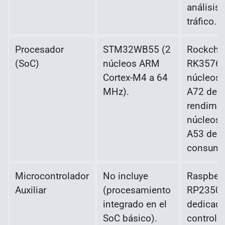
análisis 
tráfico.
Procesador
STM32WB55 (2
Rockchi
(SoC)
núcleos ARM
RK3576 
Cortex-M4 a 64
núcleos 
MHz).
A72 de a
rendimie
núcleos 
A53 de b
consumo
Microcontrolador
No incluye
Raspberr
Auxiliar
(procesamiento
RP2350
integrado en el
dedicado
SoC básico).
control 