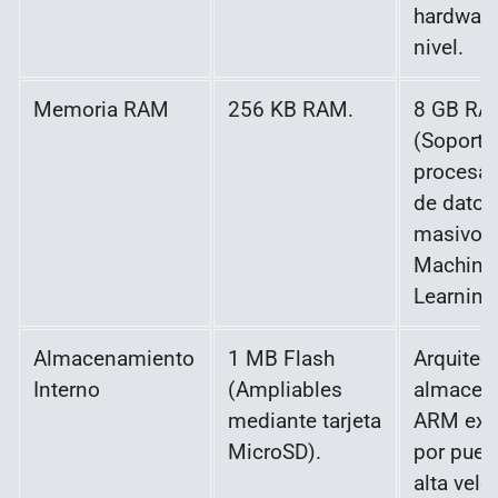
hardware
nivel.
Memoria RAM
256 KB RAM.
8 GB R
(Soporta
procesa
de datos
masivos
Machine
Learning 
Almacenamiento
1 MB Flash
Arquitec
Interno
(Ampliables
almacen
mediante tarjeta
ARM exp
MicroSD).
por puer
alta velo