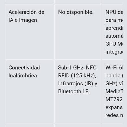
Aceleración de
No disponible.
NPU ded
IA e Imagen
para mo
aprendiz
automáti
GPU Mal
integrad
Conectividad
Sub-1 GHz, NFC,
Wi-Fi 6E t
Inalámbrica
RFID (125 kHz),
banda (2
Infrarrojos (IR) y
GHz) vía
Bluetooth LE.
MediaTe
MT7921
expansió
redes mó