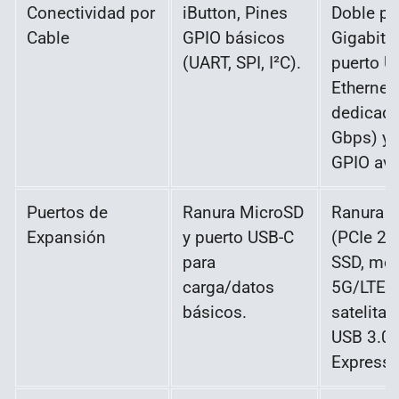
Conectividad por
iButton, Pines
Doble pu
Cable
GPIO básicos
Gigabit E
(UART, SPI, I²C).
puerto U
Ethernet
dedicado
Gbps) y 
GPIO av
Puertos de
Ranura MicroSD
Ranura 
Expansión
y puerto USB-C
(PCIe 2.
para
SSD, mó
carga/datos
5G/LTE 
básicos.
satelital
USB 3.0,
Express 