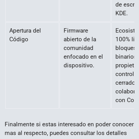
de escrit
KDE.
Apertura del
Firmware
Ecosist
Código
abierto de la
100% lib
comunidad
bloques 
enfocado en el
binarios
dispositivo.
propietar
controla
cerrados
colabora
con Coll
Finalmente si estas interesado en poder conocer
mas al respecto, puedes consultar los detalles