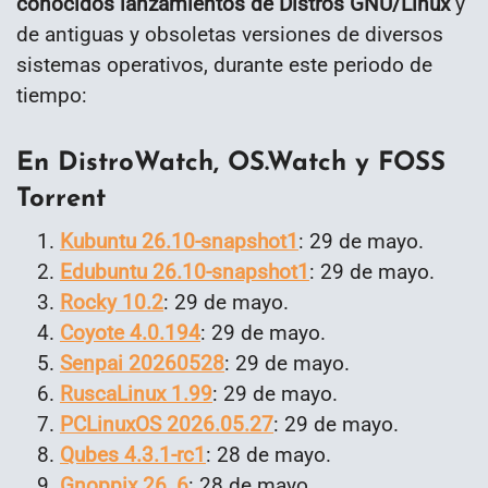
conocidos lanzamientos de Distros GNU/Linux
y
de antiguas y obsoletas versiones de diversos
sistemas operativos, durante este periodo de
tiempo:
En DistroWatch, OS.Watch y FOSS
Torrent
Kubuntu 26.10-snapshot1
: 29 de mayo.
Edubuntu 26.10-snapshot1
: 29 de mayo.
Rocky 10.2
: 29 de mayo.
Coyote 4.0.194
: 29 de mayo.
Senpai 20260528
: 29 de mayo.
RuscaLinux 1.99
: 29 de mayo.
PCLinuxOS 2026.05.27
: 29 de mayo.
Qubes 4.3.1-rc1
: 28 de mayo.
Gnoppix 26_6
: 28 de mayo.