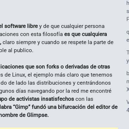
s
 software libre
y de que cualquier persona
aciones con esta filosofía
es que cualquiera
,
claro siempre y cuando se respete la parte de
le al publico.
T
y
licaciones que son forks o derivadas de otras
ones de Linux, el ejemplo más claro que tenemos
m
do de lado las distribuciones y centrándonos
algunos días navegando por la red me encontré
upo de activistas insatisfechos
con las
V
labra “Gimp” fundó una bifurcación del editor de
4
l nombre de Glimpse.