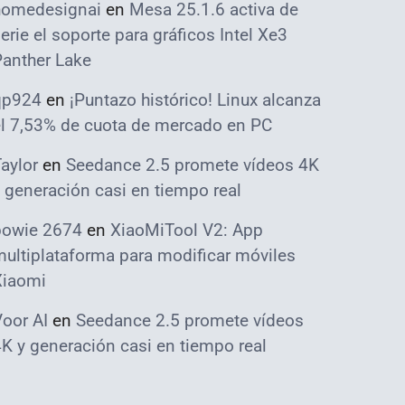
homedesignai
en
Mesa 25.1.6 activa de
erie el soporte para gráficos Intel Xe3
Panther Lake
qp924
en
¡Puntazo histórico! Linux alcanza
el 7,53% de cuota de mercado en PC
aylor
en
Seedance 2.5 promete vídeos 4K
 generación casi en tiempo real
bowie 2674
en
XiaoMiTool V2: App
ultiplataforma para modificar móviles
Xiaomi
oor AI
en
Seedance 2.5 promete vídeos
K y generación casi en tiempo real