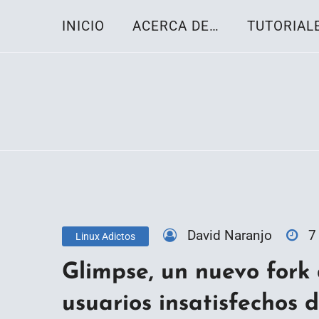
Skip
INICIO
ACERCA DE…
TUTORIAL
to
content
Toda la información sobre el sistema oper
Linux-OS.net
David Naranjo
7
Linux Adictos
Glimpse, un nuevo fork
usuarios insatisfechos 