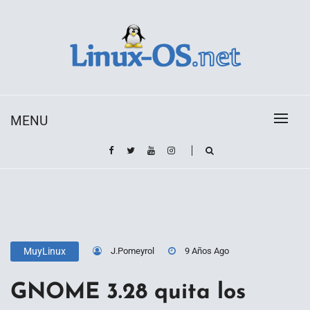
Skip
to
content
Toda la información sobre el sistema operativo
Linux-OS.net
Linux
MENU
J.Pomeyrol
9 Años Ago
MuyLinux
GNOME 3.28 quita los