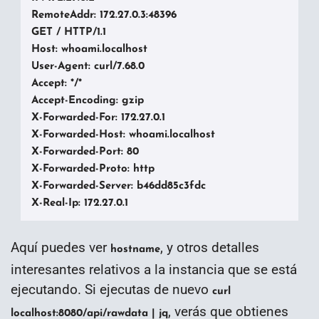
RemoteAddr: 172.27.0.3:48396

GET / HTTP/1.1

Host: whoami.localhost

User-Agent: curl/7.68.0

Accept: */*

Accept-Encoding: gzip

X-Forwarded-For: 172.27.0.1

X-Forwarded-Host: whoami.localhost

X-Forwarded-Port: 80

X-Forwarded-Proto: http

X-Forwarded-Server: b46dd85c3fdc

X-Real-Ip: 172.27.0.1
Aquí puedes ver
, y otros detalles
hostname
interesantes relativos a la instancia que se está
ejecutando. Si ejecutas de nuevo
curl
, verás que obtienes
localhost:8080/api/rawdata | jq