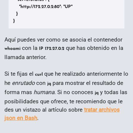
    "http://172.27.0.2:80": "UP"

  }

}
Aquí puedes ver como se asocia el contenedor
con la
que has obtenido en la
whoami
IP
172.27.0.2
llamada anterior.
Si te fijas el
que he realizado anteriormente lo
curl
he
enrutado
con
para mostrar el resultado de
jq
forma mas
humana
. Si no conoces
y todas las
jq
posibilidades que ofrece, te recomiendo que le
des un vistazo al artículo sobre
tratar archivos
json en Bash
.