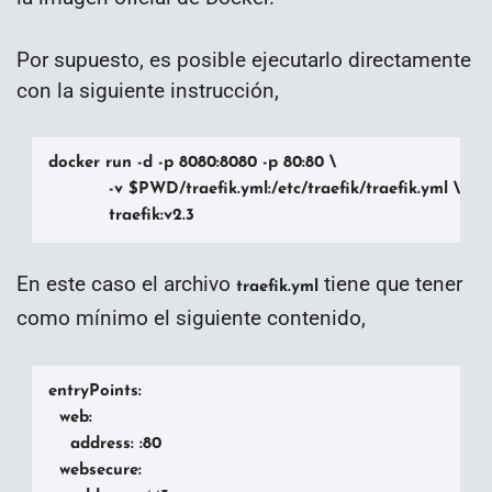
Por supuesto, es posible ejecutarlo directamente
con la siguiente instrucción,
docker run -d -p 8080:8080 -p 80:80 \

           -v $PWD/traefik.yml:/etc/traefik/traefik.yml \

           traefik:v2.3
En este caso el archivo
tiene que tener
traefik.yml
como mínimo el siguiente contenido,
entryPoints:

  web:

    address: :80

  websecure:
