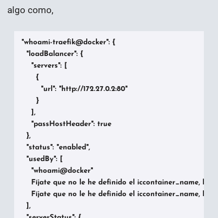
algo como,
"whoami-traefik@docker": {

  "loadBalancer": {

    "servers": [

      {

        "url": "http://172.27.0.2:80"

      }

    ],

    "passHostHeader": true

  },

  "status": "enabled",

  "usedBy": [

    "whoami@docker"

    Fíjate que no le he definido el iccontainer_name, la 
    Fíjate que no le he definido el iccontainer_name, la 
  ],

  "serverStatus": {
