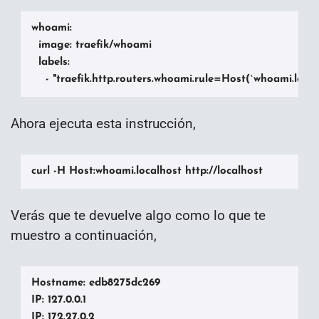
whoami:

  image: traefik/whoami

  labels:

    - "traefik.http.routers.whoami.rule=Host(`whoami.local
Ahora ejecuta esta instrucción,
curl -H Host:whoami.localhost http://localhost
Verás que te devuelve algo como lo que te
muestro a continuación,
Hostname: edb8275dc269

IP: 127.0.0.1

IP: 172.27.0.2
