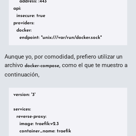
    address: :443

api:

  insecure: true

providers:

  docker:

    endpoint: "unix:///var/run/docker.sock"
Aunque yo, por comodidad, prefiero utilizar un
archivo
, como el que te muestro a
docker-compose
continuación,
version: '3'

services:

  reverse-proxy:

    image: traefik:v2.3

    container_name: traefik
