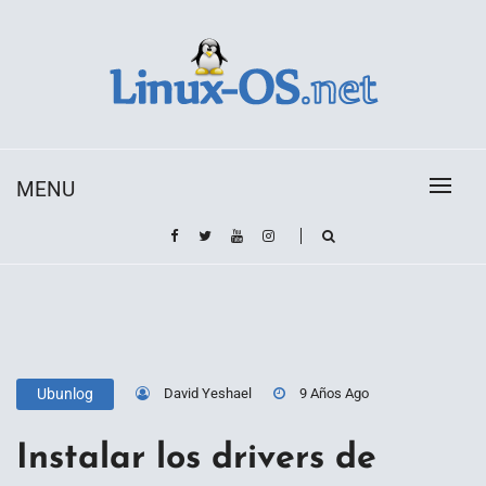
Skip
to
content
Toda la información sobre el sistema operativo
Linux-OS.net
Linux
MENU
David Yeshael
9 Años Ago
Ubunlog
Instalar los drivers de