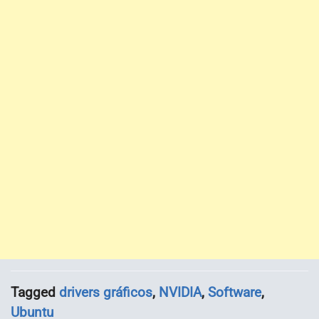
Tagged
drivers gráficos
,
NVIDIA
,
Software
,
Ubuntu