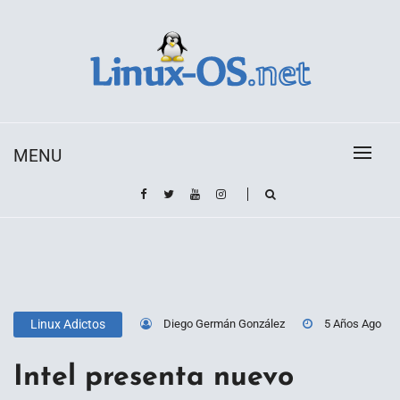
Skip
to
content
Toda la información sobre el sistema operativo
Linux-OS.net
Linux
MENU
Diego Germán González
5 Años Ago
Linux Adictos
Intel presenta nuevo