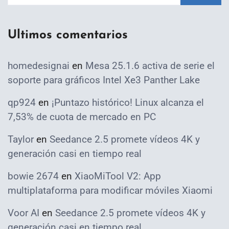
Ultimos comentarios
homedesignai
en
Mesa 25.1.6 activa de serie el
soporte para gráficos Intel Xe3 Panther Lake
qp924
en
¡Puntazo histórico! Linux alcanza el
7,53% de cuota de mercado en PC
Taylor
en
Seedance 2.5 promete vídeos 4K y
generación casi en tiempo real
bowie 2674
en
XiaoMiTool V2: App
multiplataforma para modificar móviles Xiaomi
Voor AI
en
Seedance 2.5 promete vídeos 4K y
generación casi en tiempo real