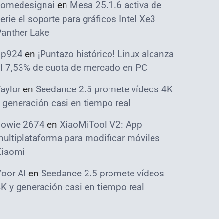
homedesignai
en
Mesa 25.1.6 activa de
erie el soporte para gráficos Intel Xe3
Panther Lake
qp924
en
¡Puntazo histórico! Linux alcanza
el 7,53% de cuota de mercado en PC
aylor
en
Seedance 2.5 promete vídeos 4K
 generación casi en tiempo real
bowie 2674
en
XiaoMiTool V2: App
ultiplataforma para modificar móviles
Xiaomi
oor AI
en
Seedance 2.5 promete vídeos
K y generación casi en tiempo real