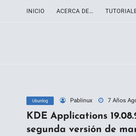
Skip
INICIO
ACERCA DE…
TUTORIAL
to
content
Toda la información sobre el sistema oper
Linux-OS.net
Pablinux
7 Años Ag
Ubunlog
KDE Applications 19.08.2
segunda versión de man