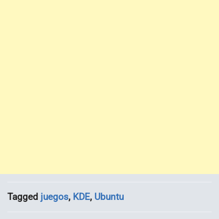
Tagged
juegos
,
KDE
,
Ubuntu