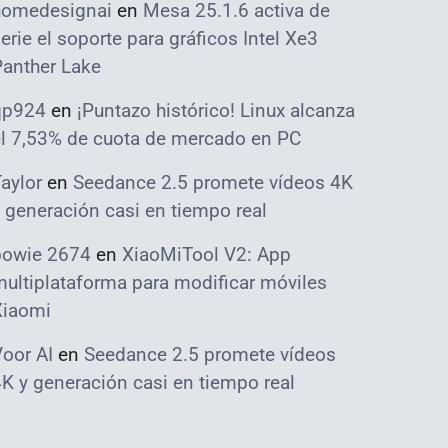
homedesignai
en
Mesa 25.1.6 activa de
erie el soporte para gráficos Intel Xe3
Panther Lake
qp924
en
¡Puntazo histórico! Linux alcanza
el 7,53% de cuota de mercado en PC
aylor
en
Seedance 2.5 promete vídeos 4K
 generación casi en tiempo real
bowie 2674
en
XiaoMiTool V2: App
ultiplataforma para modificar móviles
Xiaomi
oor AI
en
Seedance 2.5 promete vídeos
K y generación casi en tiempo real