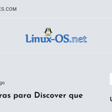
ES.COM
ativo Linux
go
as para Discover que