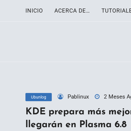
Skip
INICIO
ACERCA DE…
TUTORIAL
to
content
Toda la información sobre el sistema oper
Linux-OS.net
Pablinux
2 Meses A
Ubunlog
KDE prepara más mejor
llegarán en Plasma 6.8