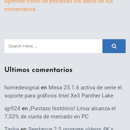
Aprende cómo se procesan los datos de tus
comentarios.
Ultimos comentarios
homedesignai
en
Mesa 25.1.6 activa de serie el
soporte para gráficos Intel Xe3 Panther Lake
qp924
en
¡Puntazo histórico! Linux alcanza el
7,53% de cuota de mercado en PC
Taylor
en
Seedance 2.5 promete vídeos 4K y