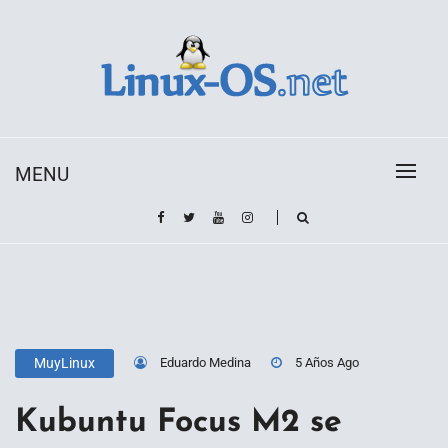
Skip
to
content
Toda la información sobre el sistema operativo
Linux-OS.net
Linux
MENU
Eduardo Medina
5 Años Ago
MuyLinux
Kubuntu Focus M2 se