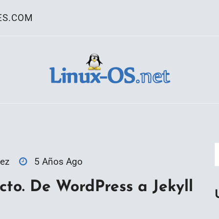
ES.COM
ativo Linux
ez
5 Años Ago
cto. De WordPress a Jekyll