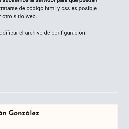
e subiremos al servidor para que puedan
tratarse de código html y css es posible
 otro sitio web.
ificar el archivo de configuración.
án González