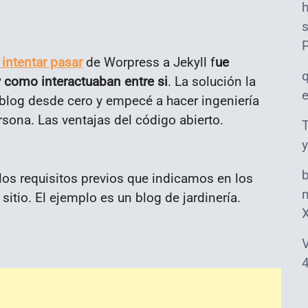
s
intentar pasar
de Worpress a Jekyll f
ue
 como interactuaban entre si
. La solución la
 blog desde cero y empecé a hacer ingeniería
rsona. Las ventajas del código abierto.
T
y
os requisitos previos que indicamos en los
m
sitio. El ejemplo es un blog de jardinería.
V
4