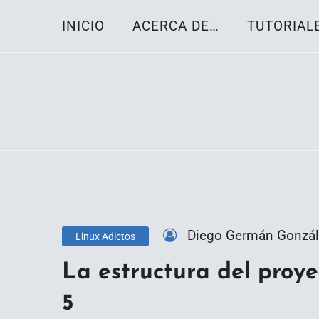
Skip
INICIO
ACERCA DE…
TUTORIAL
to
content
Toda la información sobre el sistema oper
Linux-OS.net
Diego Germán Gonzál
Linux Adictos
La estructura del proye
5