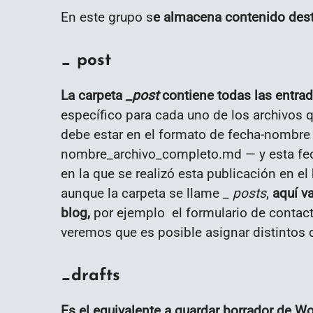
En este grupo s
e almacena contenido desti
_ post
La carpeta
_post
contiene todas las entrad
específico para cada uno de los archivos q
debe estar en el formato de fecha-nombre
nombre_archivo_completo.md — y esta fec
en la que se realizó esta publicación en e
aunque la carpeta se llame
_ posts
,
aquí va
blog,
por ejemplo el formulario de contact
veremos que es posible asignar distintos 
_drafts
Es el equivalente a guardar borrador de W