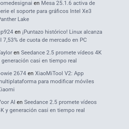
homedesignai
en
Mesa 25.1.6 activa de
erie el soporte para gráficos Intel Xe3
Panther Lake
qp924
en
¡Puntazo histórico! Linux alcanza
el 7,53% de cuota de mercado en PC
aylor
en
Seedance 2.5 promete vídeos 4K
 generación casi en tiempo real
bowie 2674
en
XiaoMiTool V2: App
ultiplataforma para modificar móviles
Xiaomi
oor AI
en
Seedance 2.5 promete vídeos
K y generación casi en tiempo real