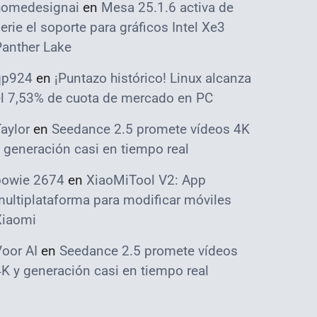
homedesignai
en
Mesa 25.1.6 activa de
erie el soporte para gráficos Intel Xe3
Panther Lake
qp924
en
¡Puntazo histórico! Linux alcanza
el 7,53% de cuota de mercado en PC
aylor
en
Seedance 2.5 promete vídeos 4K
 generación casi en tiempo real
bowie 2674
en
XiaoMiTool V2: App
ultiplataforma para modificar móviles
Xiaomi
oor AI
en
Seedance 2.5 promete vídeos
K y generación casi en tiempo real