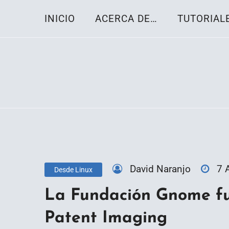
Skip
INICIO
ACERCA DE…
TUTORIAL
to
content
Toda la información sobre el sistema oper
Linux-OS.net
David Naranjo
7 
Desde Linux
La Fundación Gnome fu
Patent Imaging