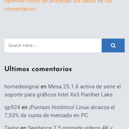
Aprende cómo se procesan los datos de tus
comentarios.
Ultimos comentarios
homedesignai
en
Mesa 25.1.6 activa de serie el
soporte para gráficos Intel Xe3 Panther Lake
qp924
en
¡Puntazo histórico! Linux alcanza el
7,53% de cuota de mercado en PC
Taylor
en
Seedance 2.5 promete vídeos 4K y