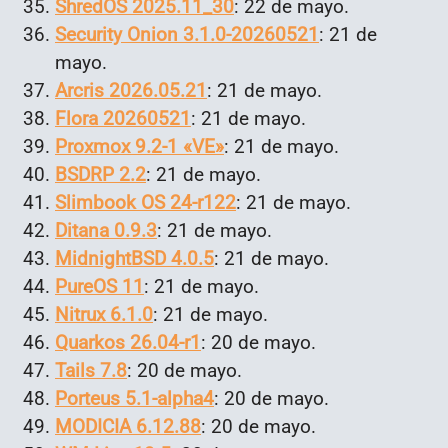
ShredOS 2025.11_30
: 22 de mayo.
Security Onion 3.1.0-20260521
: 21 de
mayo.
Arcris 2026.05.21
: 21 de mayo.
Flora 20260521
: 21 de mayo.
Proxmox 9.2-1 «VE»
: 21 de mayo.
BSDRP 2.2
: 21 de mayo.
Slimbook OS 24-r122
: 21 de mayo.
Ditana 0.9.3
: 21 de mayo.
MidnightBSD 4.0.5
: 21 de mayo.
PureOS 11
: 21 de mayo.
Nitrux 6.1.0
: 21 de mayo.
Quarkos 26.04-r1
: 20 de mayo.
Tails 7.8
: 20 de mayo.
Porteus 5.1-alpha4
: 20 de mayo.
MODICIA 6.12.88
: 20 de mayo.