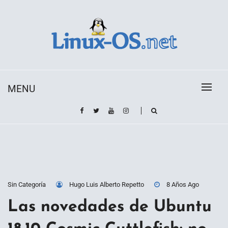
Skip
to
content
Toda la información sobre el sistema operativo
Linux-OS.net
Linux
MENU
Sin Categoría
Hugo Luis Alberto Repetto
8 Años Ago
Las novedades de Ubuntu