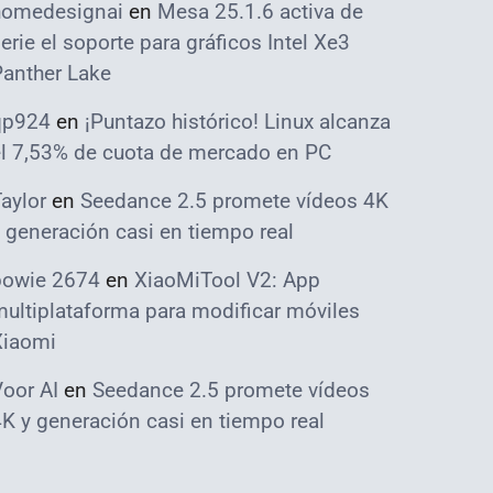
homedesignai
en
Mesa 25.1.6 activa de
erie el soporte para gráficos Intel Xe3
Panther Lake
qp924
en
¡Puntazo histórico! Linux alcanza
el 7,53% de cuota de mercado en PC
aylor
en
Seedance 2.5 promete vídeos 4K
 generación casi en tiempo real
bowie 2674
en
XiaoMiTool V2: App
ultiplataforma para modificar móviles
Xiaomi
oor AI
en
Seedance 2.5 promete vídeos
K y generación casi en tiempo real