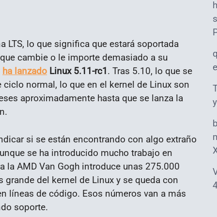
s
a LTS, lo que significa que estará soportada
 que cambie o le importe demasiado a su
a
ha lanzado
Linux 5.11-rc1
. Tras 5.10, lo que se
 ciclo normal, lo que en el kernel de Linux son
T
ses aproximadamente hasta que se lanza la
y
n.
m
indicar si se están encontrando con algo extraño
aunque se ha introducido mucho trabajo en
ra la AMD Van Gogh introduce unas 275.000
V
 grande del kernel de Linux y se queda con
4
en líneas de código. Esos números van a más
ndo soporte.