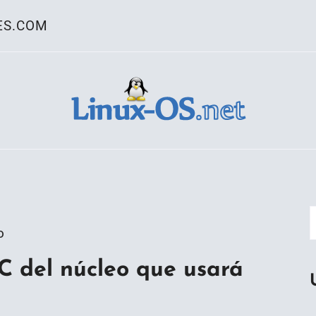
ES.COM
ativo Linux
o
RC del núcleo que usará