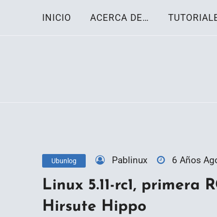
Skip
INICIO
ACERCA DE…
TUTORIAL
to
content
Toda la información sobre el sistema oper
Linux-OS.net
Pablinux
6 Años Ag
Ubunlog
Linux 5.11-rc1, primera 
Hirsute Hippo