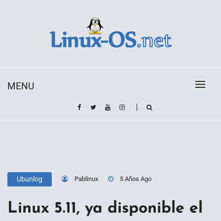
Skip
to
content
Toda la información sobre el sistema operativo
Linux-OS.net
Linux
MENU
Pablinux
5 Años Ago
Ubunlog
Linux 5.11, ya disponible el