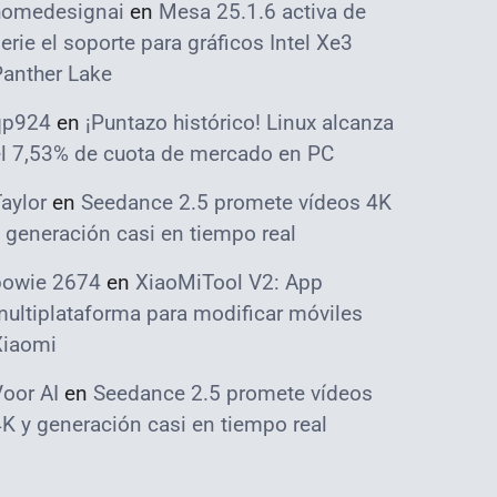
homedesignai
en
Mesa 25.1.6 activa de
erie el soporte para gráficos Intel Xe3
Panther Lake
qp924
en
¡Puntazo histórico! Linux alcanza
el 7,53% de cuota de mercado en PC
aylor
en
Seedance 2.5 promete vídeos 4K
 generación casi en tiempo real
bowie 2674
en
XiaoMiTool V2: App
ultiplataforma para modificar móviles
Xiaomi
oor AI
en
Seedance 2.5 promete vídeos
K y generación casi en tiempo real