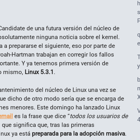
s
andidate de una futura versión del núcleo de
bsolutamente ninguna noticia sobre el kernel.
a prepararse el siguiente, eso por parte de
oah-Hartman trabajan en corregir los fallos
T
ortante. Y ya tenemos primera versión de
y
lo mismo,
Linux 5.3.1
.
m
ntenimiento del núcleo de Linux una vez se
 que dicho de otro modo sería que se encarga de
iones menores. Este domingo ha lanzado Linux
V
email
es la frase que dice “
todos los usuarios de
4
lo que significa que, tras las primeras
inux ya está
preparada para la adopción masiva
.