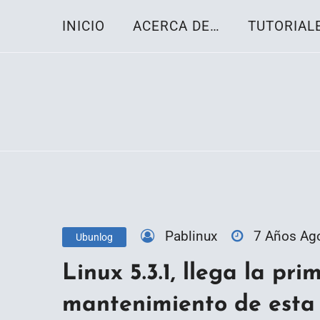
Skip
INICIO
ACERCA DE…
TUTORIAL
to
content
Toda la información sobre el sistema oper
Linux-OS.net
Pablinux
7 Años Ag
Ubunlog
Linux 5.3.1, llega la pr
mantenimiento de esta 