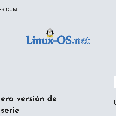
ES.COM
ativo Linux
o
imera versión de
serie