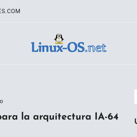
ES.COM
ativo Linux
go
para la arquitectura IA-64