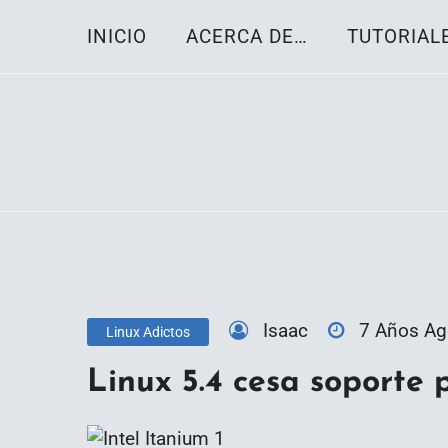
Skip
INICIO
ACERCA DE…
TUTORIAL
to
content
Toda la información sobre el sistema oper
Linux-OS.net
Isaac
7 Años A
Linux Adictos
Linux 5.4 cesa soporte 