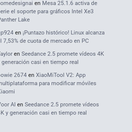
homedesignai
en
Mesa 25.1.6 activa de
erie el soporte para gráficos Intel Xe3
Panther Lake
qp924
en
¡Puntazo histórico! Linux alcanza
el 7,53% de cuota de mercado en PC
aylor
en
Seedance 2.5 promete vídeos 4K
 generación casi en tiempo real
bowie 2674
en
XiaoMiTool V2: App
ultiplataforma para modificar móviles
Xiaomi
oor AI
en
Seedance 2.5 promete vídeos
K y generación casi en tiempo real