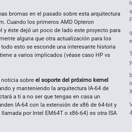
s
as bromas en el pasado sobre esta arquitectura
ium. Cuando los primeros AMD Opteron
el y éste dejó un poco de lado este proyecto para
mente alguna que otra actualización para los
 todo esto se esconde una interesante historia
T
tiene a varios implicados (véase caso HP vs
y
 noticia sobre
el soporte del próximo kernel
m
ando y manteniendo la arquitectura IA-64 de
ectará a ti a no ser que tengas en casa un
V
en IA-64 con la extensión de x86 de 64-bit y
4
llamada por Intel EM64T o x86-64) es otra ISA