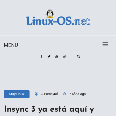
Skip
to
content
Toda la información sobre el sistema operativo
Linux-OS.net
Linux
MENU
J.Pomeyrol
7 Años Ago
MuyLinux
Insync 3 ya está aquí y