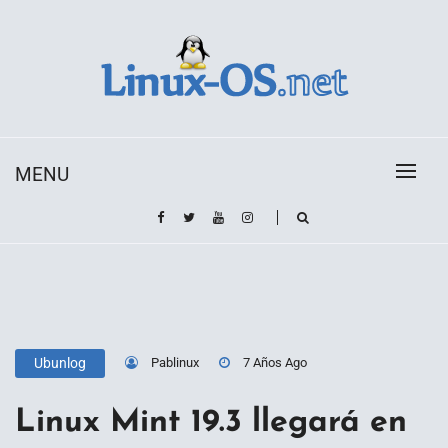
Skip
to
content
Toda la información sobre el sistema operativo
Linux-OS.net
Linux
MENU
Pablinux
7 Años Ago
Ubunlog
Linux Mint 19.3 llegará en