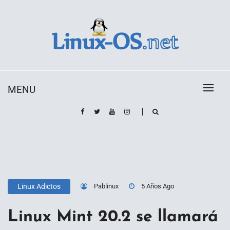
Skip
to
content
Toda la información sobre el sistema operativo
Linux-OS.net
Linux
MENU
Pablinux
5 Años Ago
Linux Adictos
Linux Mint 20.2 se llamará