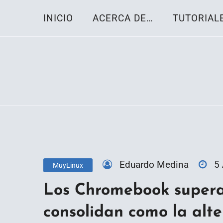
Skip
INICIO
ACERCA DE…
TUTORIAL
to
content
Toda la información sobre el sistema oper
Linux-OS.net
Eduardo Medina
5
MuyLinux
Los Chromebook superan
consolidan como la alte