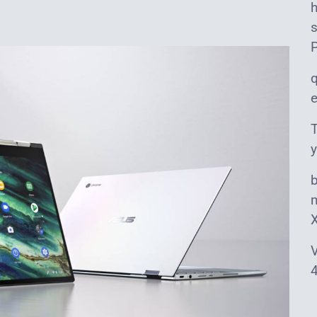
s
T
y
m
V
4