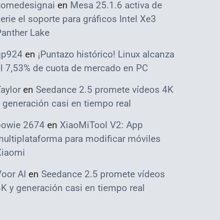
homedesignai
en
Mesa 25.1.6 activa de
erie el soporte para gráficos Intel Xe3
Panther Lake
qp924
en
¡Puntazo histórico! Linux alcanza
el 7,53% de cuota de mercado en PC
aylor
en
Seedance 2.5 promete vídeos 4K
 generación casi en tiempo real
bowie 2674
en
XiaoMiTool V2: App
ultiplataforma para modificar móviles
Xiaomi
oor AI
en
Seedance 2.5 promete vídeos
K y generación casi en tiempo real