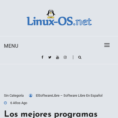
Skip
to
content
Toda la información sobre el sistema operativo
Linux-OS.net
Linux
MENU
Sin Categoría
ElSoftwareLibre – Software Libre En Español
6 Años Ago
Los mejores programas