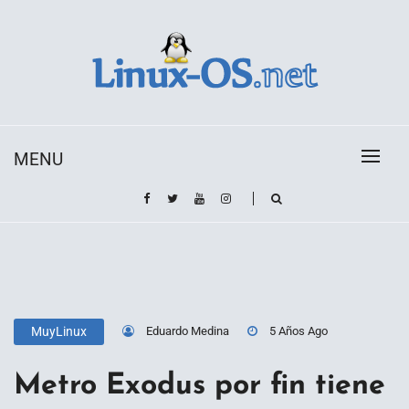
Skip
to
content
Toda la información sobre el sistema operativo
Linux-OS.net
Linux
MENU
Eduardo Medina
5 Años Ago
MuyLinux
Metro Exodus por fin tiene