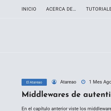
Skip
INICIO
ACERCA DE…
TUTORIAL
to
content
Toda la información sobre el sistema oper
Linux-OS.net
Atareao
1 Mes Ag
El Atareao
Middlewares de autenti
En el capítulo anterior viste los middlewar