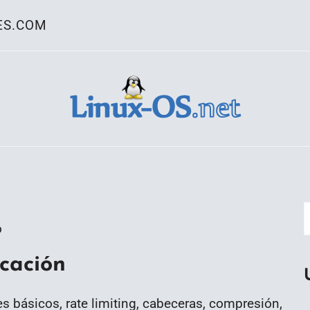
ES.COM
ativo Linux
o
cación
es básicos, rate limiting, cabeceras, compresión,