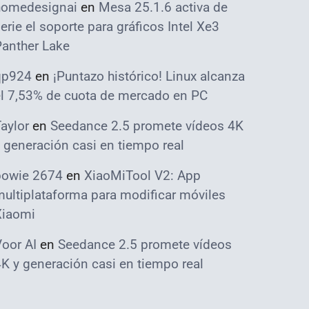
homedesignai
en
Mesa 25.1.6 activa de
erie el soporte para gráficos Intel Xe3
Panther Lake
qp924
en
¡Puntazo histórico! Linux alcanza
el 7,53% de cuota de mercado en PC
aylor
en
Seedance 2.5 promete vídeos 4K
 generación casi en tiempo real
bowie 2674
en
XiaoMiTool V2: App
ultiplataforma para modificar móviles
Xiaomi
oor AI
en
Seedance 2.5 promete vídeos
K y generación casi en tiempo real