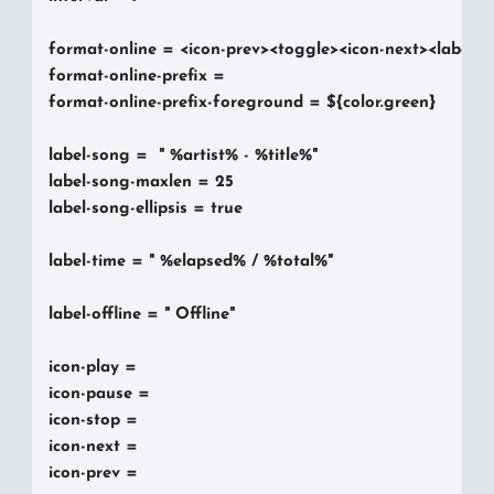
format-online = <icon-prev><toggle><icon-next><label-so
format-online-prefix = 

format-online-prefix-foreground = ${color.green}

label-song =  " %artist% - %title%"

label-song-maxlen = 25

label-song-ellipsis = true

label-time = " %elapsed% / %total%"

label-offline = " Offline"

icon-play = 

icon-pause = 

icon-stop = 

icon-next = 

icon-prev = 
