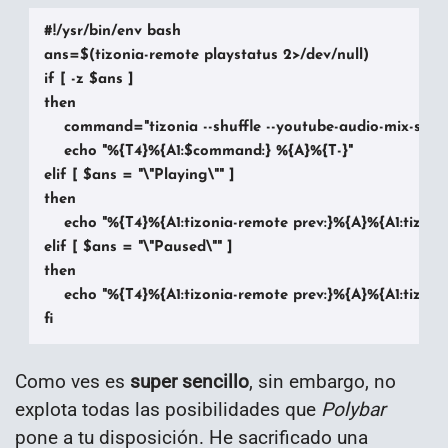
#!/ysr/bin/env bash

ans=$(tizonia-remote playstatus 2>/dev/null)

if [ -z $ans ]

then

    command="tizonia --shuffle --youtube-audio-mix-search
    echo "%{T4}%{A1:$command:} %{A}%{T-}"

elif [ $ans = "\"Playing\"" ]

then

    echo "%{T4}%{A1:tizonia-remote prev:}%{A}%{A1:tizoni
elif [ $ans = "\"Paused\"" ]

then

    echo "%{T4}%{A1:tizonia-remote prev:}%{A}%{A1:tizoni
fi
Como ves es
super sencillo
, sin embargo, no
explota todas las posibilidades que
Polybar
pone a tu disposición. He sacrificado una