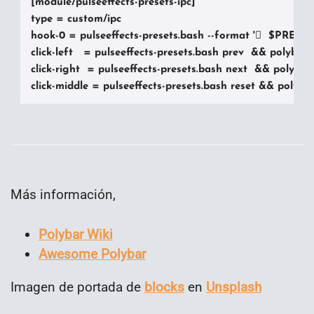
[module/pulseeffects-presets-ipc]

type = custom/ipc

hook-0 = pulseeffects-presets.bash --format '  $PRES
click-left   = pulseeffects-presets.bash prev  && polybar-
click-right  = pulseeffects-presets.bash next  && polybar
click-middle = pulseeffects-presets.bash reset && polyba
Más información,
Polybar Wiki
Awesome Polybar
Imagen de portada de
blocks
en
Unsplash