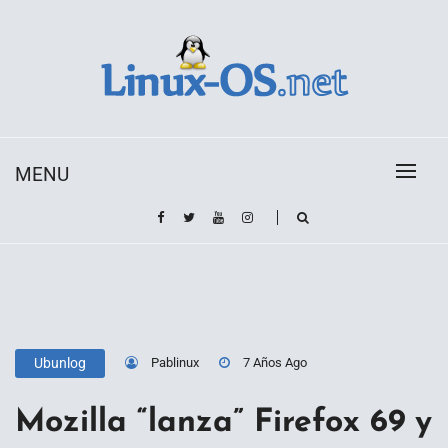
Skip
to
content
Toda la información sobre el sistema operativo
Linux-OS.net
Linux
MENU
Pablinux
7 Años Ago
Ubunlog
Mozilla “lanza” Firefox 69 y