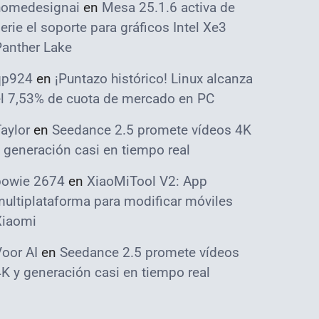
homedesignai
en
Mesa 25.1.6 activa de
erie el soporte para gráficos Intel Xe3
Panther Lake
qp924
en
¡Puntazo histórico! Linux alcanza
el 7,53% de cuota de mercado en PC
aylor
en
Seedance 2.5 promete vídeos 4K
 generación casi en tiempo real
bowie 2674
en
XiaoMiTool V2: App
ultiplataforma para modificar móviles
Xiaomi
oor AI
en
Seedance 2.5 promete vídeos
K y generación casi en tiempo real