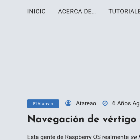
Skip
INICIO
ACERCA DE…
TUTORIAL
to
content
Toda la información sobre el sistema oper
Linux-OS.net
Atareao
6 Años A
El Atareao
Navegación de vértigo
Esta gente de Raspberry OS realmente
se 