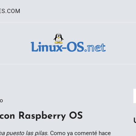
ES.COM
ativo Linux
go
 con Raspberry OS
ha puesto las pilas
. Como ya comenté hace