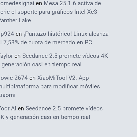
homedesignai
en
Mesa 25.1.6 activa de
erie el soporte para gráficos Intel Xe3
Panther Lake
qp924
en
¡Puntazo histórico! Linux alcanza
el 7,53% de cuota de mercado en PC
aylor
en
Seedance 2.5 promete vídeos 4K
 generación casi en tiempo real
bowie 2674
en
XiaoMiTool V2: App
ultiplataforma para modificar móviles
Xiaomi
oor AI
en
Seedance 2.5 promete vídeos
K y generación casi en tiempo real