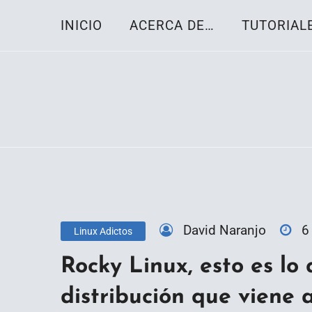
Skip
INICIO
ACERCA DE…
TUTORIAL
to
content
Toda la información sobre el sistema oper
Linux-OS.net
David Naranjo
6
Linux Adictos
Rocky Linux, esto es lo
distribución que viene