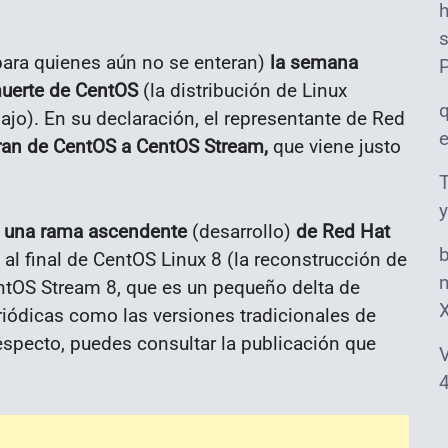
s
ara quienes aún no se enteran)
la
semana
muerte de CentOS
(la distribución de Linux
ajo). En su declaración, el representante de Red
ran de CentOS a CentOS Stream,
que viene justo
T
y
o una rama ascendente
(desarrollo)
de Red Hat
al final de CentOS Linux 8 (la reconstrucción de
m
ntOS Stream 8, que es un pequeño delta de
riódicas como las versiones tradicionales de
especto, puedes consultar la publicación que
V
4