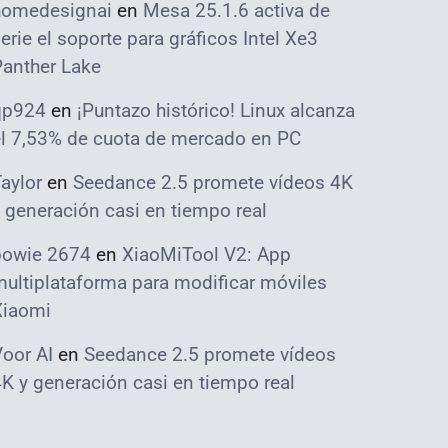
homedesignai
en
Mesa 25.1.6 activa de
erie el soporte para gráficos Intel Xe3
Panther Lake
qp924
en
¡Puntazo histórico! Linux alcanza
el 7,53% de cuota de mercado en PC
aylor
en
Seedance 2.5 promete vídeos 4K
 generación casi en tiempo real
bowie 2674
en
XiaoMiTool V2: App
ultiplataforma para modificar móviles
Xiaomi
oor AI
en
Seedance 2.5 promete vídeos
K y generación casi en tiempo real