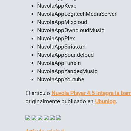
NuvolaAppKexp
NuvolaAppLogitechMediaServer
NuvolaAppMixcloud
NuvolaAppOwncloudMusic
NuvolaAppPlex
NuvolaAppSiriusxm
NuvolaAppSoundcloud
NuvolaAppTunein
NuvolaAppYandexMusic
NuvolaAppYoutube
El artículo
Nuvola Player 4.5 integra la ba
originalmente publicado en
Ubunlog
.