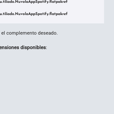
eu.tiliado.NuvolaAppSpotify.flatpakref

r el complemento deseado.
xtensiones disponibles
: