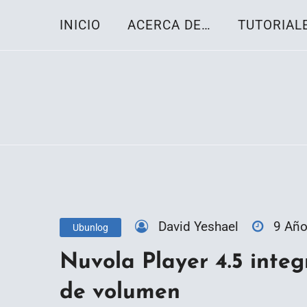
Skip
INICIO
ACERCA DE…
TUTORIAL
to
content
Toda la información sobre el sistema oper
Linux-OS.net
David Yeshael
9 Añ
Ubunlog
Nuvola Player 4.5 integ
de volumen