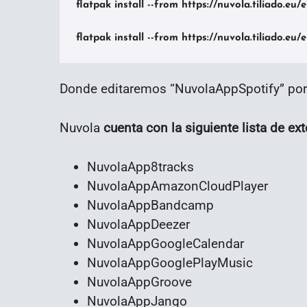
flatpak install --from https://nuvola.tiliado.eu/
Donde editaremos “NuvolaAppSpotify” po
Nuvola
cuenta con la siguiente lista de e
NuvolaApp8tracks
NuvolaAppAmazonCloudPlayer
NuvolaAppBandcamp
NuvolaAppDeezer
NuvolaAppGoogleCalendar
NuvolaAppGooglePlayMusic
NuvolaAppGroove
NuvolaAppJango