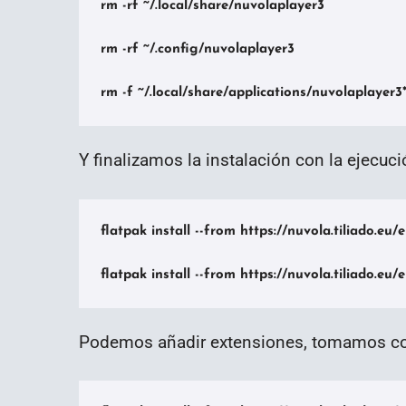
rm -rf ~/.local/share/nuvolaplayer3

rm -rf ~/.config/nuvolaplayer3

rm -f ~/.local/share/applications/nuvolaplayer3
Y finalizamos la instalación con la ejecuc
flatpak install --from https://nuvola.tiliado.eu/e
Podemos añadir extensiones, tomamos co