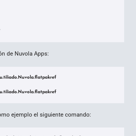
*
ión de Nuvola Apps:
u.tiliado.Nuvola.flatpakref

mo ejemplo el siguiente comando: