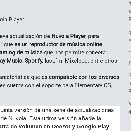
s
ola Player
eva actualización de
Nuvola Player
, para
ir que
es un reproductor de música online
reaming de música
que nos permite conectar
T
ay Music. Spotify,
last.fm, Mixcloud, entre otros.
y
aracterística que
es compatible con los diversos
m
les cuenta con el soporte para Elementary OS,
V
quinta versión de una serie de actualizaciones
4
 de Nuvola. Esta última versión
añade la
barra de volumen en Deezer y Google Play