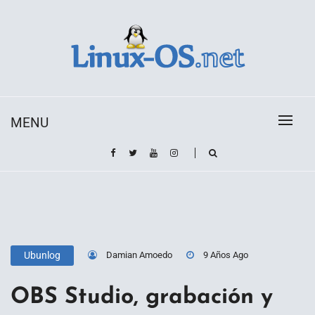
Skip
to
content
Toda la información sobre el sistema operativo
Linux-OS.net
Linux
MENU
Damian Amoedo
9 Años Ago
Ubunlog
OBS Studio, grabación y