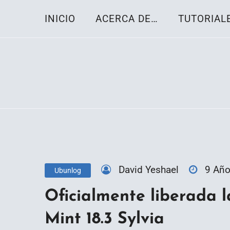
Skip
INICIO
ACERCA DE…
TUTORIAL
to
content
Toda la información sobre el sistema oper
Linux-OS.net
David Yeshael
9 Añ
Ubunlog
Oficialmente liberada l
Mint 18.3 Sylvia