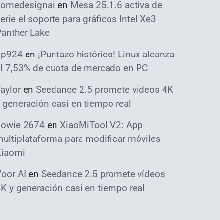
homedesignai
en
Mesa 25.1.6 activa de
erie el soporte para gráficos Intel Xe3
Panther Lake
qp924
en
¡Puntazo histórico! Linux alcanza
el 7,53% de cuota de mercado en PC
aylor
en
Seedance 2.5 promete vídeos 4K
 generación casi en tiempo real
bowie 2674
en
XiaoMiTool V2: App
ultiplataforma para modificar móviles
Xiaomi
oor AI
en
Seedance 2.5 promete vídeos
K y generación casi en tiempo real