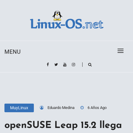
Skip
to
content
Toda la información sobre el sistema operativo
Linux-OS.net
Linux
MENU
Eduardo Medina
6 Años Ago
MuyLinux
openSUSE Leap 15.2 llega